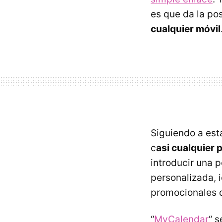
es que da la po
cualquier móvil
Siguiendo a est
c
asi cualquier
introducir una 
personalizada, 
promocionales q
“
MyCalendar
“ s