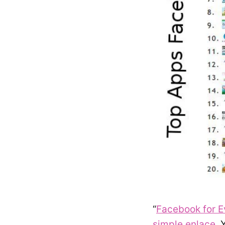
“
Facebook for 
simple enlace
. 