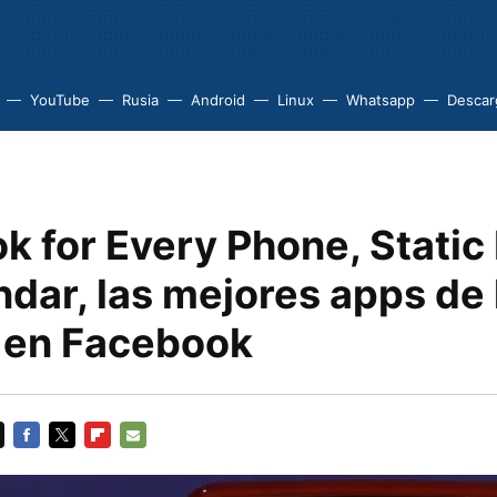
YouTube
Rusia
Android
Linux
Whatsapp
Descarg
k for Every Phone, Stati
dar, las mejores apps de 
 en Facebook
FACEBOOK
TWITTER
FLIPBOARD
E-
MAIL