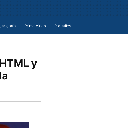
ar gratis
Prime Video
Portátiles
c HTML y
la