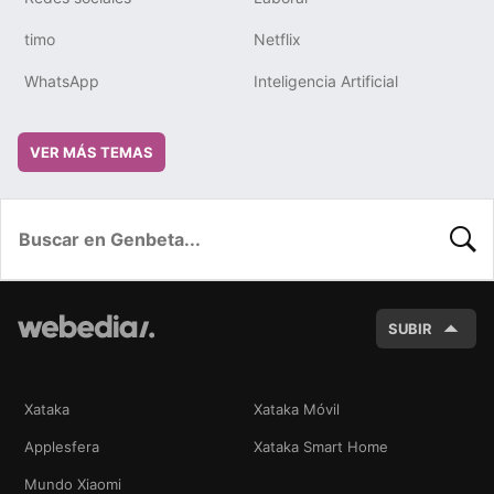
timo
Netflix
WhatsApp
Inteligencia Artificial
VER MÁS TEMAS
BUSC
SUBIR
Xataka
Xataka Móvil
Applesfera
Xataka Smart Home
Mundo Xiaomi