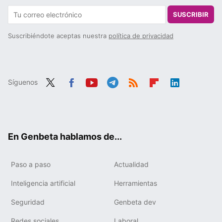
SUSCRIBIR
Suscribiéndote aceptas nuestra
política de privacidad
Síguenos
Twit
Fac
You
Tele
RSS
Flip
Link
ter
ebo
tub
gra
boa
edIn
ok
e
m
rd
En Genbeta hablamos de...
Paso a paso
Actualidad
Inteligencia artificial
Herramientas
Seguridad
Genbeta dev
Redes sociales
Laboral