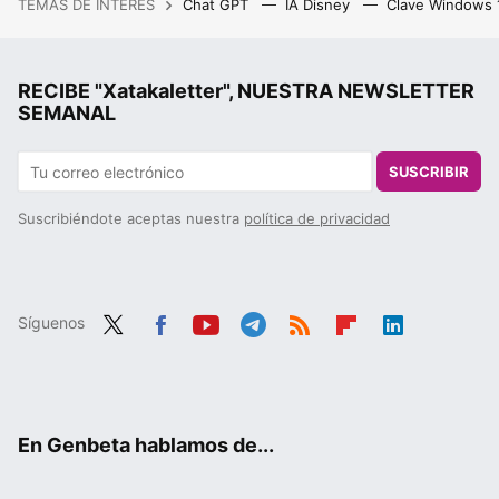
TEMAS DE INTERÉS
Chat GPT
IA Disney
Clave Windows
RECIBE "Xatakaletter", NUESTRA NEWSLETTER
SEMANAL
SUSCRIBIR
Suscribiéndote aceptas nuestra
política de privacidad
Síguenos
Twit
Fac
You
Tele
RSS
Flip
Link
ter
ebo
tub
gra
boa
edIn
ok
e
m
rd
En Genbeta hablamos de...