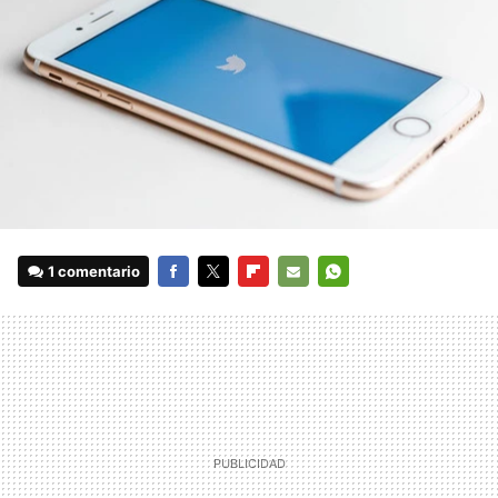
1 comentario
FACEBOOK
TWITTER
FLIPBOARD
E-
WHATSAPP
MAIL