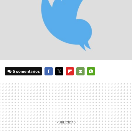
5 comentarios
FACEBOOK
TWITTER
FLIPBOARD
E-
WHATSAPP
MAIL