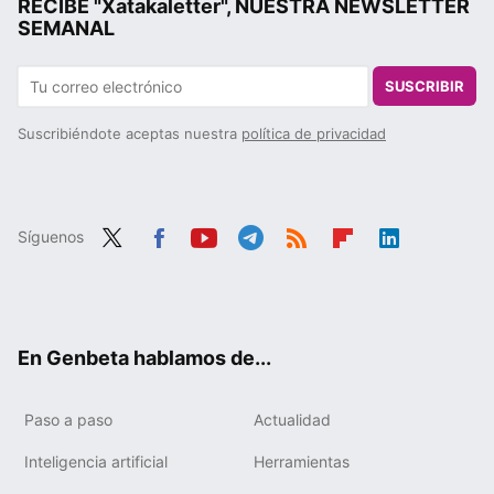
RECIBE "Xatakaletter", NUESTRA NEWSLETTER
SEMANAL
SUSCRIBIR
Suscribiéndote aceptas nuestra
política de privacidad
Síguenos
Twit
Fac
You
Tele
RSS
Flip
Link
ter
ebo
tub
gra
boa
edIn
ok
e
m
rd
En Genbeta hablamos de...
Paso a paso
Actualidad
Inteligencia artificial
Herramientas