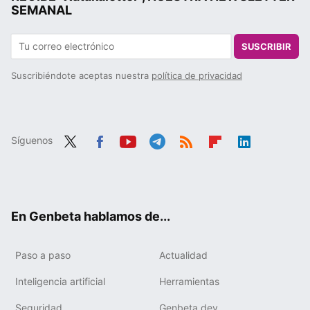
SEMANAL
SUSCRIBIR
Suscribiéndote aceptas nuestra
política de privacidad
Síguenos
Twit
Fac
You
Tele
RSS
Flip
Link
ter
ebo
tub
gra
boa
edIn
ok
e
m
rd
En Genbeta hablamos de...
Paso a paso
Actualidad
Inteligencia artificial
Herramientas
Seguridad
Genbeta dev