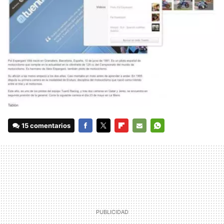
15 comentarios
FACEBOOK
TWITTER
FLIPBOARD
E-
WHATSAPP
MAIL