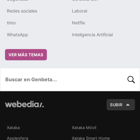
Redes sociales
Laboral
timo
Netflix
WhatsApp
Inteligencia Artificial
VER MÁS TEMAS
BUSC
SUBIR
Xataka
Xataka Móvil
Applesfera
Xataka Smart Home