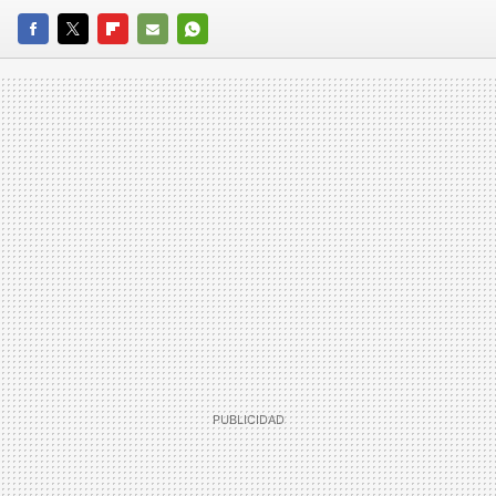
FACEBOOK
TWITTER
FLIPBOARD
E-
WHATSAPP
MAIL