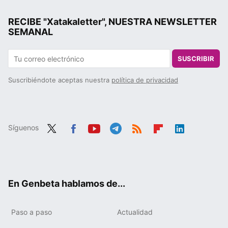
RECIBE "Xatakaletter", NUESTRA NEWSLETTER
SEMANAL
SUSCRIBIR
Suscribiéndote aceptas nuestra
política de privacidad
Síguenos
Twit
Fac
You
Tele
RSS
Flip
Link
ter
ebo
tub
gra
boa
edIn
ok
e
m
rd
En Genbeta hablamos de...
Paso a paso
Actualidad