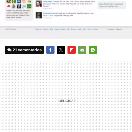
21 comentarios
FACEBOOK
TWITTER
FLIPBOARD
E-
WHATSAPP
MAIL