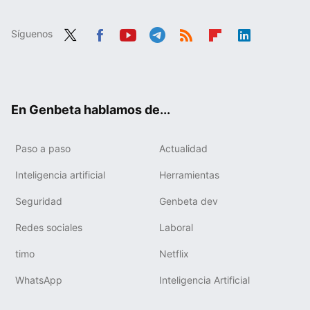
Síguenos
Twit
Fac
You
Tele
RSS
Flip
Link
ter
ebo
tub
gra
boa
edIn
ok
e
m
rd
En Genbeta hablamos de...
Paso a paso
Actualidad
Inteligencia artificial
Herramientas
Seguridad
Genbeta dev
Redes sociales
Laboral
timo
Netflix
WhatsApp
Inteligencia Artificial