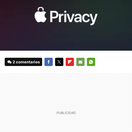
2 comentarios
FACEBOOK
TWITTER
FLIPBOARD
E-
WHATSAPP
MAIL