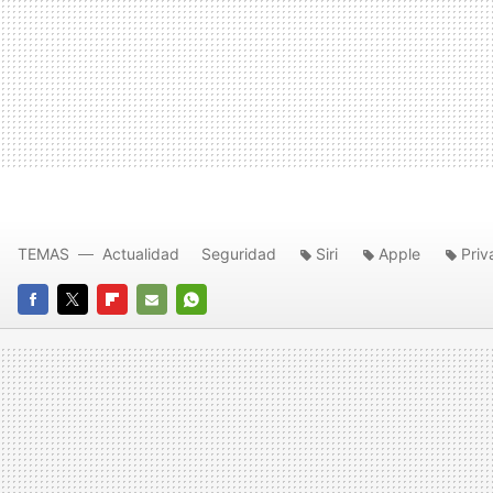
TEMAS
Actualidad
Seguridad
Siri
Apple
Priv
FACEBOOK
TWITTER
FLIPBOARD
E-
WHATSAPP
MAIL