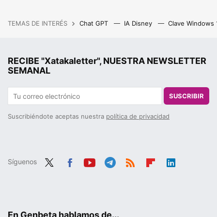
TEMAS DE INTERÉS
Chat GPT
IA Disney
Clave Windows
RECIBE "Xatakaletter", NUESTRA NEWSLETTER
SEMANAL
SUSCRIBIR
Suscribiéndote aceptas nuestra
política de privacidad
Síguenos
Twit
Fac
You
Tele
RSS
Flip
Link
ter
ebo
tub
gra
boa
edIn
ok
e
m
rd
En Genbeta hablamos de...