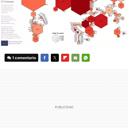
1 comentario
FACEBOOK
TWITTER
FLIPBOARD
E-
WHATSAPP
MAIL