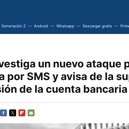
Generación Z
Android
Whatsapp
Descargar gratis
Prim
vestiga un nuevo ataque 
a por SMS y avisa de la s
ión de la cuenta bancaria
FACEBOOK
TWITTER
FLIPBOARD
E-
MAIL