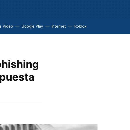
e Video
Google Play
Internet
Roblox
phishing
upuesta