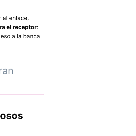
 al enlace,
ra el receptor
:
ceso a la banca
ran
hosos