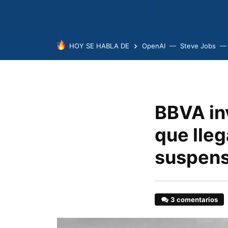
HOY SE HABLA DE
OpenAI
Steve Jobs
BBVA in
que lleg
suspens
3 comentarios