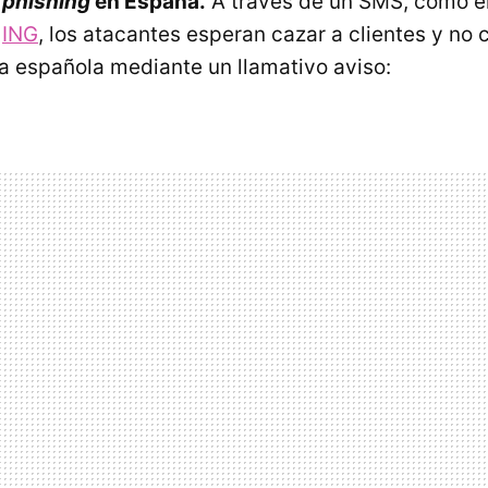
o
phishing
en España.
A través de un SMS, como en
e
ING
, los atacantes esperan cazar a clientes y no c
a española mediante un llamativo aviso: