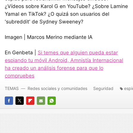
¿Vídeos sobre Karol G en YouTube? ¿Sobre Lamine
Yamal en TikTok? ¿O quizá son usuarios del
'subreddit' de Sydney Sweeney?
Imagen | Marcos Merino mediante IA
En Genbeta |
Si temes que alguien pueda estar
espiando tu móvil Android, Amnistía Internacional
ha creado un análisis forense para que lo
compruebes
TEMAS
Redes sociales y comunidades
Seguridad
espi
FACEBOOK
TWITTER
FLIPBOARD
E-
WHATSAPP
MAIL