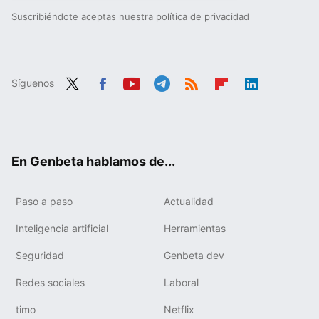
Suscribiéndote aceptas nuestra
política de privacidad
Síguenos
Twit
Fac
You
Tele
RSS
Flip
Link
ter
ebo
tub
gra
boa
edIn
ok
e
m
rd
En Genbeta hablamos de...
Paso a paso
Actualidad
Inteligencia artificial
Herramientas
Seguridad
Genbeta dev
Redes sociales
Laboral
timo
Netflix