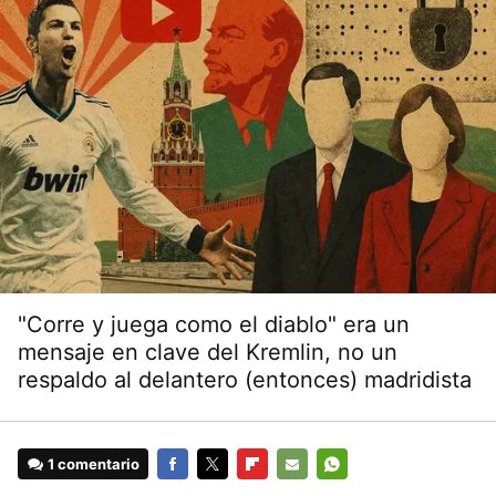
"Corre y juega como el diablo" era un
mensaje en clave del Kremlin, no un
respaldo al delantero (entonces) madridista
1 comentario
FACEBOOK
TWITTER
FLIPBOARD
E-
WHATSAPP