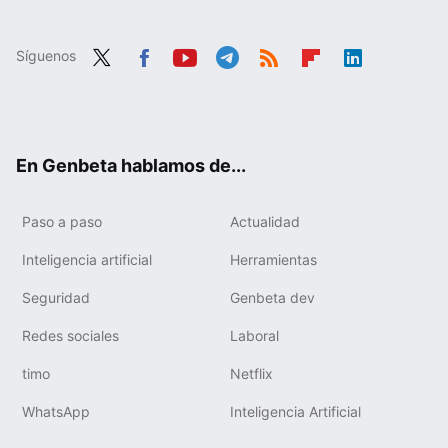
Síguenos
Twit
Fac
You
Tele
RSS
Flip
Link
ter
ebo
tub
gra
boa
edIn
ok
e
m
rd
En Genbeta hablamos de...
Paso a paso
Actualidad
Inteligencia artificial
Herramientas
Seguridad
Genbeta dev
Redes sociales
Laboral
timo
Netflix
WhatsApp
Inteligencia Artificial