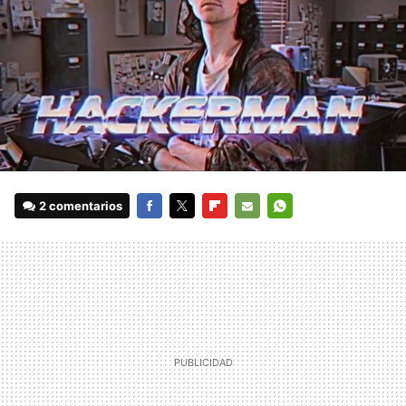
2 comentarios
FACEBOOK
TWITTER
FLIPBOARD
E-
WHATSAPP
MAIL