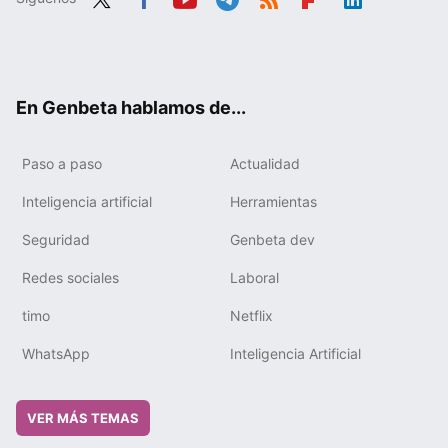
Twit
Fac
You
Tele
RSS
Flip
Link
ter
ebo
tub
gra
boa
edIn
ok
e
m
rd
En Genbeta hablamos de...
Paso a paso
Actualidad
Inteligencia artificial
Herramientas
Seguridad
Genbeta dev
Redes sociales
Laboral
timo
Netflix
WhatsApp
Inteligencia Artificial
VER MÁS TEMAS