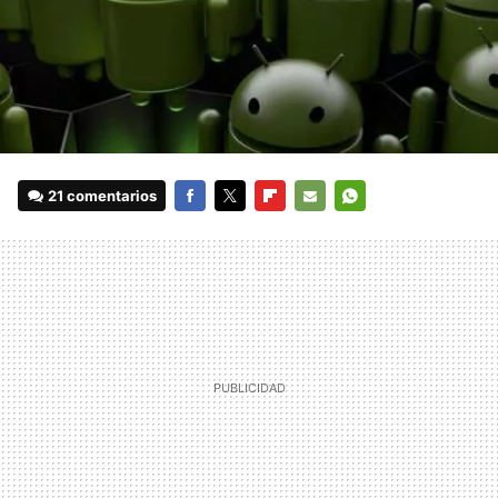
21 comentarios
FACEBOOK
TWITTER
FLIPBOARD
E-
WHATSAPP
MAIL