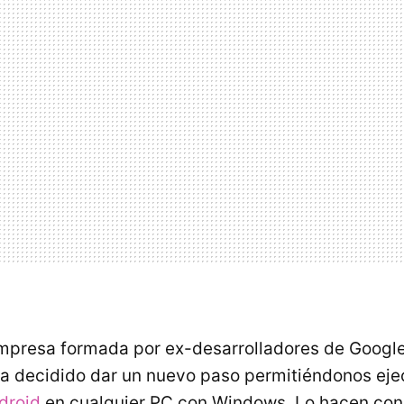
empresa formada por ex-desarrolladores de Googl
ha decidido dar un nuevo paso permitiéndonos ej
droid
en cualquier PC con Windows. Lo hacen con