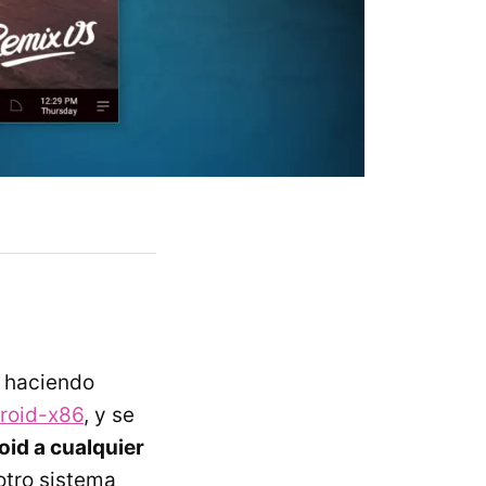
 haciendo
roid-x86
, y se
oid a cualquier
otro sistema