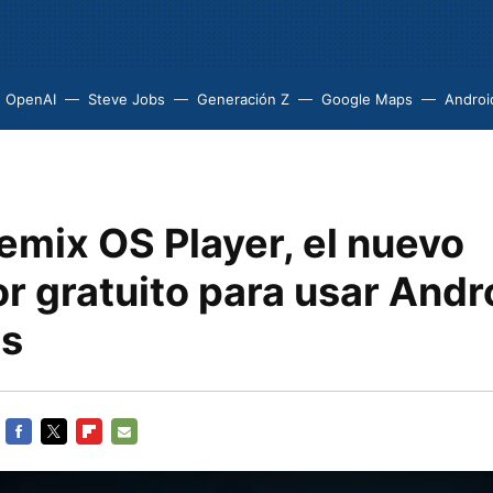
OpenAI
Steve Jobs
Generación Z
Google Maps
Androi
emix OS Player, el nuevo
r gratuito para usar Andr
s
FACEBOOK
TWITTER
FLIPBOARD
E-
MAIL