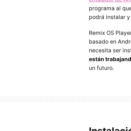
programa al qu
podrá instalar y
Remix OS Player
basado en Andro
necesita ser in
están trabajan
un futuro.
Instalaci