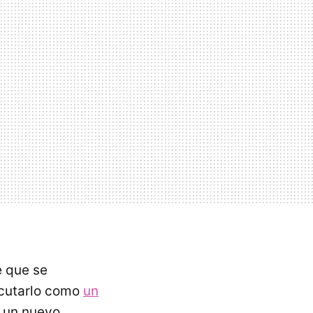
e que se
ecutarlo como
un
 un nuevo