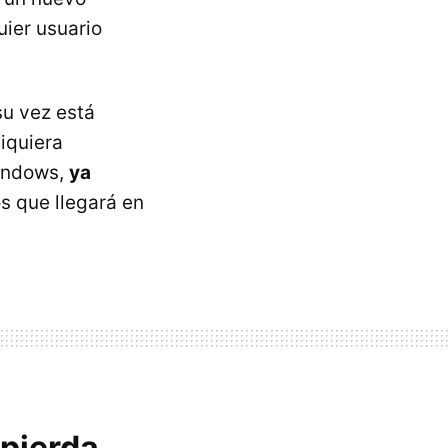
uier usuario
su vez está
iquiera
Windows,
ya
s que llegará en
 pierda