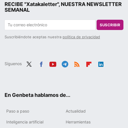
RECIBE "Xatakaletter", NUESTRA NEWSLETTER
SEMANAL
SUSCRIBIR
Suscribiéndote aceptas nuestra
política de privacidad
Síguenos
Twit
Fac
You
Tele
RSS
Flip
Link
ter
ebo
tub
gra
boa
edIn
ok
e
m
rd
En Genbeta hablamos de...
Paso a paso
Actualidad
Inteligencia artificial
Herramientas