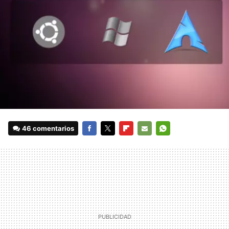
46 comentarios
FACEBOOK
TWITTER
FLIPBOARD
E-
WHATSAPP
MAIL