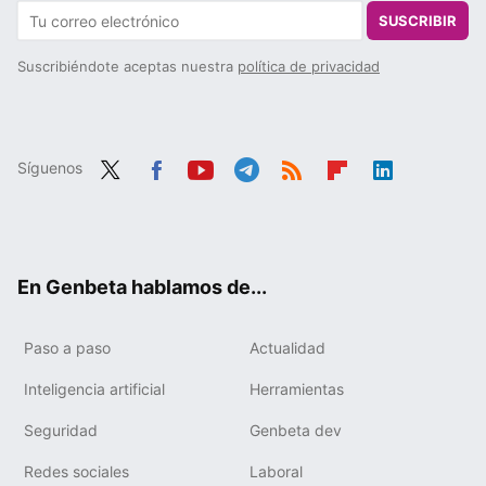
SUSCRIBIR
Suscribiéndote aceptas nuestra
política de privacidad
Síguenos
Twit
Fac
You
Tele
RSS
Flip
Link
ter
ebo
tub
gra
boa
edIn
ok
e
m
rd
En Genbeta hablamos de...
Paso a paso
Actualidad
Inteligencia artificial
Herramientas
Seguridad
Genbeta dev
Redes sociales
Laboral