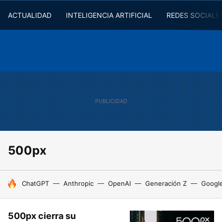
ACTUALIDAD
INTELIGENCIA ARTIFICIAL
REDES SOCIALE
500px
HOY SE HABLA DE
ChatGPT
Anthropic
OpenAI
Generación Z
Googl
500px cierra su