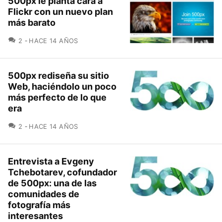
500px le planta cara a
Flickr con un nuevo plan
más barato
COMENTARIOS
2
HACE 14 AÑOS
500px rediseña su sitio
Web, haciéndolo un poco
más perfecto de lo que
era
COMENTARIOS
2
HACE 14 AÑOS
Entrevista a Evgeny
Tchebotarev, cofundador
de 500px: una de las
comunidades de
fotografía más
interesantes