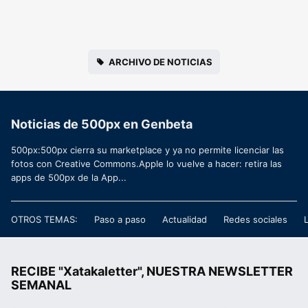
ARCHIVO DE NOTICIAS
Noticias de 500px en Genbeta
500px:500px cierra su marketplace y ya no permite licenciar las
fotos con Creative Commons.Apple lo vuelve a hacer: retira las
apps de 500px de la App...
OTROS TEMAS:
Paso a paso
Actualidad
Redes sociales
RECIBE "Xatakaletter", NUESTRA NEWSLETTER
SEMANAL