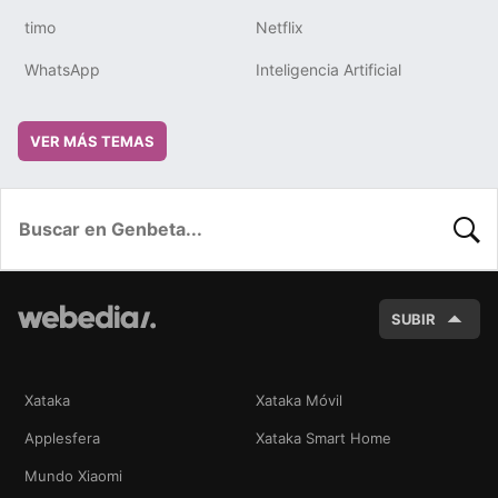
timo
Netflix
WhatsApp
Inteligencia Artificial
VER MÁS TEMAS
BUSC
SUBIR
Xataka
Xataka Móvil
Applesfera
Xataka Smart Home
Mundo Xiaomi