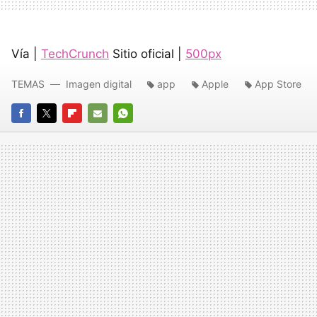
Vía |
TechCrunch
Sitio oficial |
500px
TEMAS
Imagen digital
app
Apple
App Store
FACEBOOK
TWITTER
FLIPBOARD
E-
WHATSAPP
MAIL