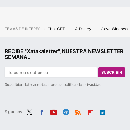
TEMAS DE INTERÉS
Chat GPT
IA Disney
Clave Windows
RECIBE "Xatakaletter", NUESTRA NEWSLETTER
SEMANAL
SUSCRIBIR
Suscribiéndote aceptas nuestra
política de privacidad
Síguenos
Twit
Fac
You
Tele
RSS
Flip
Link
ter
ebo
tub
gra
boa
edIn