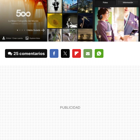
25 comentarios
FACEBOOK
TWITTER
FLIPBOARD
E-
WHATSAPP
MAIL