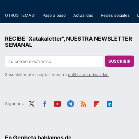
OTROS TEMAS:
Paso a paso
Actualidad
Redes sociales
RECIBE "Xatakaletter", NUESTRA NEWSLETTER
SEMANAL
SUSCRIBIR
Suscribiéndote aceptas nuestra
política de privacidad
Síguenos
Twit
Fac
You
Tele
RSS
Flip
Link
ter
ebo
tub
gra
boa
edIn
ok
e
m
rd
En Genbeta hablamos de...