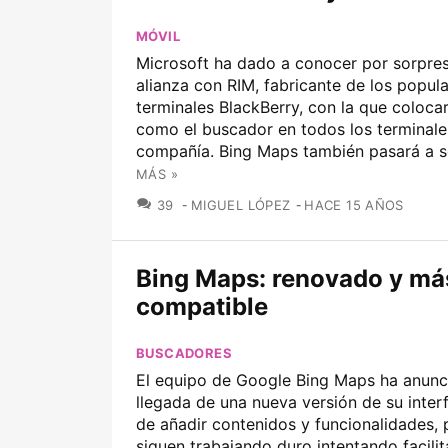
MÓVIL
Microsoft ha dado a conocer por sorpre
alianza con RIM, fabricante de los popul
terminales BlackBerry, con la que coloca
como el buscador en todos los terminale
compañía. Bing Maps también pasará a ser
MÁS »
COMENTARIOS
39
MIGUEL LÓPEZ
HACE 15 AÑOS
Bing Maps: renovado y má
compatible
BUSCADORES
El equipo de Google Bing Maps ha anunc
llegada de una nueva versión de su inter
de añadir contenidos y funcionalidades,
siguen trabajando duro intentando facilit