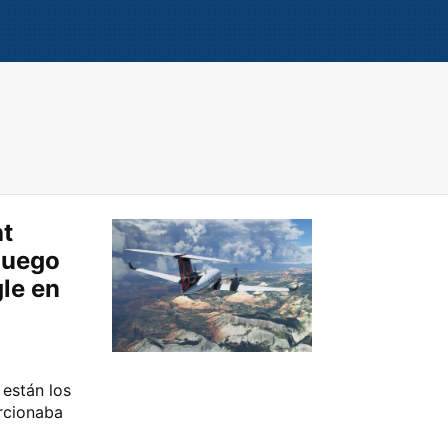
ht
juego
le en
están los
rcionaba