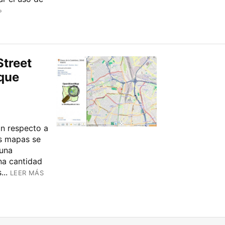
»
Street
 que
n respecto a
us mapas se
 una
na cantidad
..
LEER MÁS