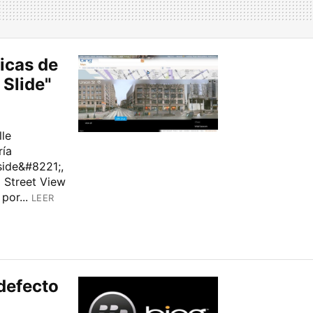
icas de
 Slide"
lle
ría
side&#8221;,
l Street View
por...
LEER
defecto