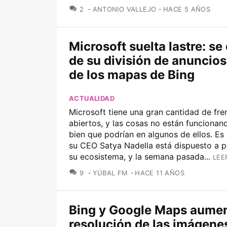
COMENTARIOS
2
ANTONIO VALLEJO
HACE 5 AÑOS
Microsoft suelta lastre: s
de su división de anuncio
de los mapas de Bing
ACTUALIDAD
Microsoft tiene una gran cantidad de fre
abiertos, y las cosas no están funcionan
bien que podrían en algunos de ellos. Es
su CEO Satya Nadella está dispuesto a p
su ecosistema, y la semana pasada...
LEE
COMENTARIOS
9
YÚBAL FM
HACE 11 AÑOS
Bing y Google Maps aumen
resolución de las imágene