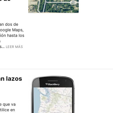
an dos de
Google Maps,
ón hasta los
s
...
LEER MÁS
an lazos
e que va
ilice en