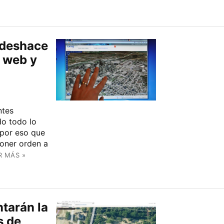
e deshace
s web y
ntes
do todo lo
 por eso que
oner orden a
R MÁS »
tarán la
s de