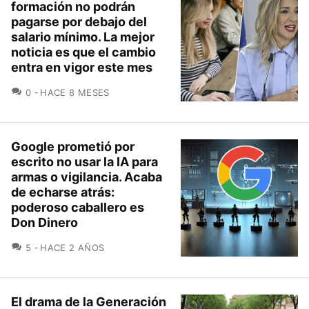
formación no podrán
pagarse por debajo del
salario mínimo. La mejor
noticia es que el cambio
entra en vigor este mes
COMENTARIOS
0
HACE 8 MESES
Google prometió por
escrito no usar la IA para
armas o vigilancia. Acaba
de echarse atrás:
poderoso caballero es
Don Dinero
COMENTARIOS
5
HACE 2 AÑOS
El drama de la Generación