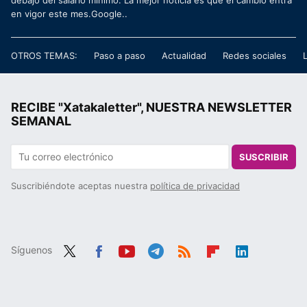
en vigor este mes.Google..
OTROS TEMAS:
Paso a paso
Actualidad
Redes sociales
RECIBE "Xatakaletter", NUESTRA NEWSLETTER
SEMANAL
SUSCRIBIR
Suscribiéndote aceptas nuestra
política de privacidad
Síguenos
Twit
Fac
You
Tele
RSS
Flip
Link
ter
ebo
tub
gra
boa
edIn