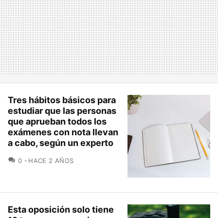
Tres hábitos básicos para
estudiar que las personas
que aprueban todos los
exámenes con nota llevan
a cabo, según un experto
COMENTARIOS
0
HACE 2 AÑOS
Esta oposición solo tiene