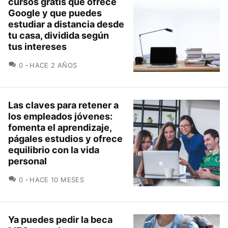
cursos gratis que ofrece
Google y que puedes
estudiar a distancia desde
tu casa, dividida según
tus intereses
COMENTARIOS
0
HACE 2 AÑOS
Las claves para retener a
los empleados jóvenes:
fomenta el aprendizaje,
págales estudios y ofrece
equilibrio con la vida
personal
COMENTARIOS
0
HACE 10 MESES
Ya puedes pedir la beca