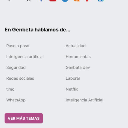
Twit
Fac
You
Tele
RSS
Flip
Link
ter
ebo
tub
gra
boa
edIn
ok
e
m
rd
En Genbeta hablamos de...
Paso a paso
Actualidad
Inteligencia artificial
Herramientas
Seguridad
Genbeta dev
Redes sociales
Laboral
timo
Netflix
WhatsApp
Inteligencia Artificial
VER MÁS TEMAS