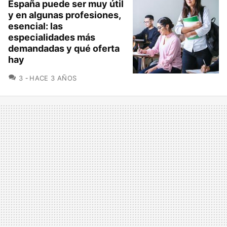
España puede ser muy útil
y en algunas profesiones,
esencial: las
especialidades más
demandadas y qué oferta
hay
COMENTARIOS
3
HACE 3 AÑOS