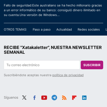
Fallo de seguridad:Este australiano se ha hecho millonario gracias
a un error informático de su banco: consiguió dinero ilimitado en
su cuenta.Una versión de Windows...
OTROS TEMAS:
Paso a paso
Actualidad
Redes sociales
RECIBE "Xatakaletter", NUESTRA NEWSLETTER
SEMANAL
SUSCRIBIR
Suscribiéndote aceptas nuestra
política de privacidad
Síguenos
Twit
Fac
You
Tele
RSS
Flip
Link