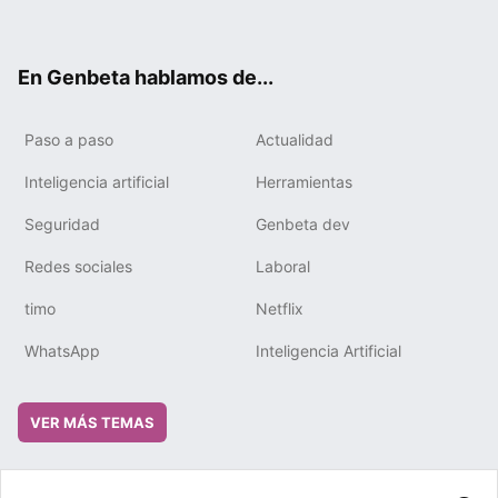
ter
ebo
tub
gra
boa
edIn
ok
e
m
rd
En Genbeta hablamos de...
Paso a paso
Actualidad
Inteligencia artificial
Herramientas
Seguridad
Genbeta dev
Redes sociales
Laboral
timo
Netflix
WhatsApp
Inteligencia Artificial
VER MÁS TEMAS