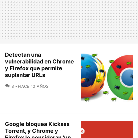
Detectan una
vulnerabilidad en Chrome
y Firefox que permite
suplantar URLs
COMENTARIOS
8
HACE 10 AÑOS
Google bloquea Kickass
Torrent, y Chrome y
Firefox lo consideran 'un