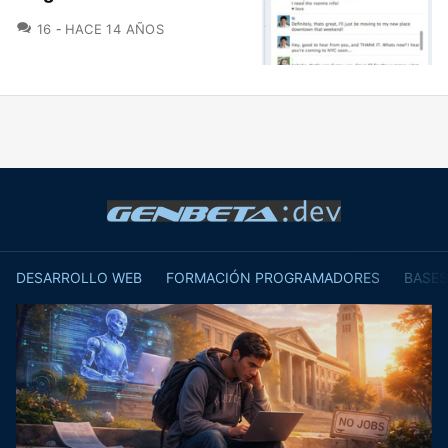
COMENTARIOS
16
HACE 14 AÑOS
DESARROLLO WEB
FORMACIÓN PROGRAMADORES
BASES