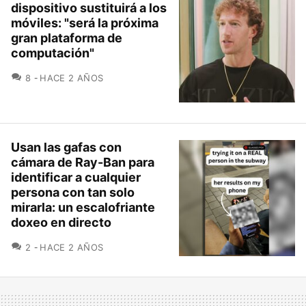
dispositivo sustituirá a los
móviles: "será la próxima
gran plataforma de
computación"
COMENTARIOS
8
HACE 2 AÑOS
Usan las gafas con
cámara de Ray-Ban para
identificar a cualquier
persona con tan solo
mirarla: un escalofriante
doxeo en directo
COMENTARIOS
2
HACE 2 AÑOS