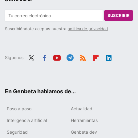
SUSCRIBIR
Suscribiéndote aceptas nuestra
política de privacidad
Síguenos
Twit
Fac
You
Tele
RSS
Flip
Link
ter
ebo
tub
gra
boa
edIn
ok
e
m
rd
En Genbeta hablamos de...
Paso a paso
Actualidad
Inteligencia artificial
Herramientas
Seguridad
Genbeta dev