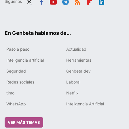
Síguenos
Twit
Fac
You
Tele
RSS
Flip
Link
ter
ebo
tub
gra
boa
edIn
ok
e
m
rd
En Genbeta hablamos de...
Paso a paso
Actualidad
Inteligencia artificial
Herramientas
Seguridad
Genbeta dev
Redes sociales
Laboral
timo
Netflix
WhatsApp
Inteligencia Artificial
VER MÁS TEMAS