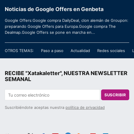
Noticias de Google Offers en Genbeta
Google Offers:Google compra DailyDeal, clon alemán de Groupon:
preparando Google Offers para Europa.Google compra The
Dealmap.Google Offers se pone en marcha en...
OTROS TEMAS:
Paso a paso
Actualidad
Redes sociales
RECIBE "Xatakaletter", NUESTRA NEWSLETTER
SEMANAL
SUSCRIBIR
Suscribiéndote aceptas nuestra
política de privacidad