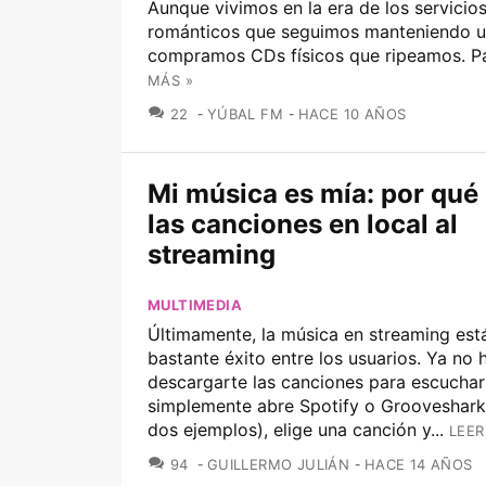
Aunque vivimos en la era de los servici
románticos que seguimos manteniendo un
compramos CDs físicos que ripeamos. Par
MÁS »
COMENTARIOS
22
YÚBAL FM
HACE 10 AÑOS
Mi música es mía: por qué 
las canciones en local al
streaming
MULTIMEDIA
Últimamente, la música en streaming est
bastante éxito entre los usuarios. Ya no 
descargarte las canciones para escuchar
simplemente abre Spotify o Grooveshark
dos ejemplos), elige una canción y...
LEER
COMENTARIOS
94
GUILLERMO JULIÁN
HACE 14 AÑOS