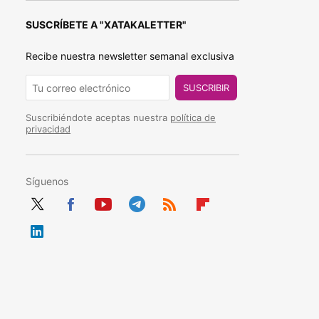
SUSCRÍBETE A "XATAKALETTER"
Recibe nuestra newsletter semanal exclusiva
SUSCRIBIR
Suscribiéndote aceptas nuestra
política de
privacidad
Síguenos
Twit
Fac
You
Tele
RSS
Flip
ter
ebo
tub
gra
boa
Link
ok
e
m
rd
edIn