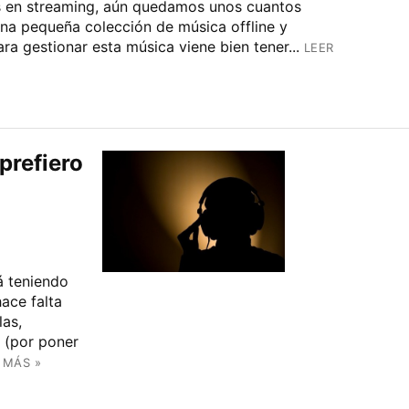
os en streaming, aún quedamos unos cuantos
a pequeña colección de música offline y
a gestionar esta música viene bien tener...
LEER
prefiero
á teniendo
hace falta
las,
 (por poner
 MÁS »