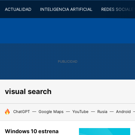
ACTUALIDAD
INTELIGENCIA ARTIFICIAL
REDES SOCIALE
visual search
HOY SE HABLA DE
ChatGPT
Google Maps
YouTube
Rusia
Android
Windows 10 estrena