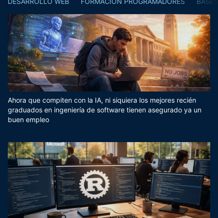
DESARROLLO WEB
FORMACIÓN PROGRAMADORES
BASES
Ahora que compiten con la IA, ni siquiera los mejores recién
graduados en ingeniería de software tienen asegurado ya un
buen empleo