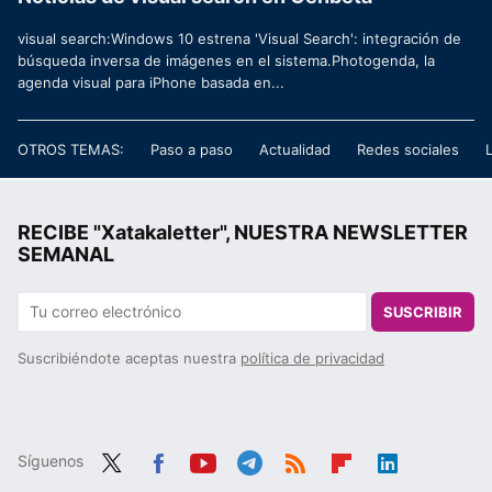
visual search:Windows 10 estrena 'Visual Search': integración de
búsqueda inversa de imágenes en el sistema.Photogenda, la
agenda visual para iPhone basada en...
OTROS TEMAS:
Paso a paso
Actualidad
Redes sociales
RECIBE "Xatakaletter", NUESTRA NEWSLETTER
SEMANAL
SUSCRIBIR
Suscribiéndote aceptas nuestra
política de privacidad
Síguenos