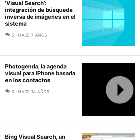
'Visual Search':
integración de búsqueda
inversa de imágenes en el
sistema
COMENTARIOS
5
HACE 7 AÑOS
Photogenda, la agenda
visual para iPhone basada
en los contactos
COMENTARIOS
3
HACE 14 AÑOS
Bing Visual Search, un