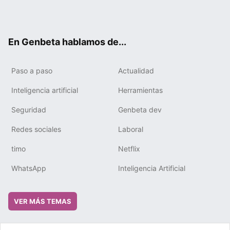
Twit
Fac
You
Tele
RSS
Flip
Link
ter
ebo
tub
gra
boa
edIn
ok
e
m
rd
En Genbeta hablamos de...
Paso a paso
Actualidad
Inteligencia artificial
Herramientas
Seguridad
Genbeta dev
Redes sociales
Laboral
timo
Netflix
WhatsApp
Inteligencia Artificial
VER MÁS TEMAS