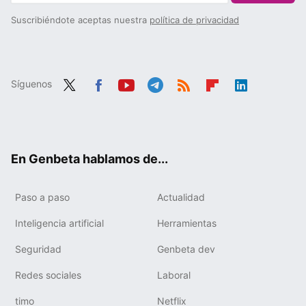
Suscribiéndote aceptas nuestra
política de privacidad
Síguenos
Twit
Fac
You
Tele
RSS
Flip
Link
ter
ebo
tub
gra
boa
edIn
ok
e
m
rd
En Genbeta hablamos de...
Paso a paso
Actualidad
Inteligencia artificial
Herramientas
Seguridad
Genbeta dev
Redes sociales
Laboral
timo
Netflix