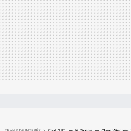
TEMAS DE INTERÉS
Chat GPT
IA Disney
Clave Windows