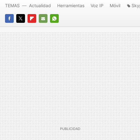
TEMAS
Actualidad
Herramientas
Voz IP
Móvil
Sky
FACEBOOK
TWITTER
FLIPBOARD
E-
WHATSAPP
MAIL