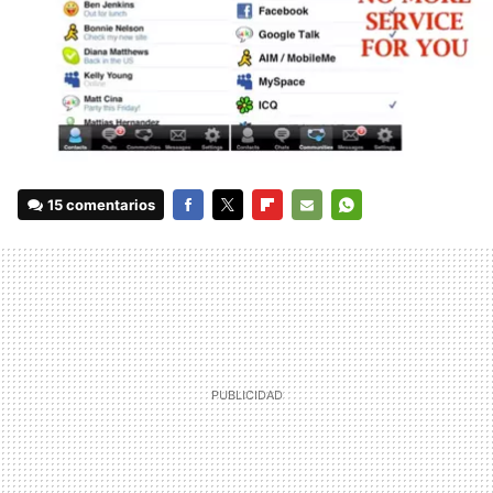
15 comentarios
FACEBOOK
TWITTER
FLIPBOARD
E-
WHATSAPP
MAIL