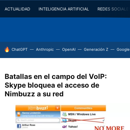
ACTUALIDAD
INTELIGENCIA ARTIFICIAL
REDES SOCIALE
HOY SE HABLA DE
ChatGPT
Anthropic
OpenAI
Generación Z
Google
Batallas en el campo del VoIP:
Skype bloquea el acceso de
Nimbuzz a su red