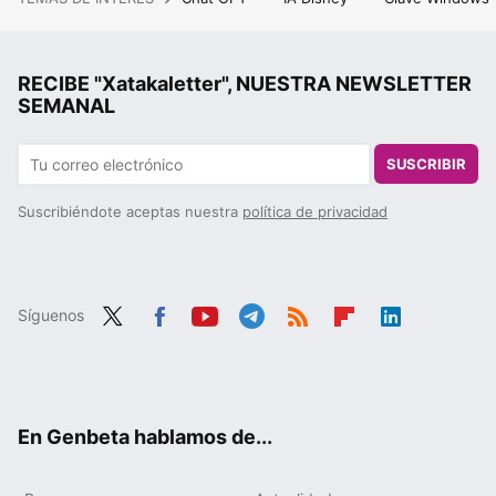
RECIBE "Xatakaletter", NUESTRA NEWSLETTER
SEMANAL
SUSCRIBIR
Suscribiéndote aceptas nuestra
política de privacidad
Síguenos
Twit
Fac
You
Tele
RSS
Flip
Link
ter
ebo
tub
gra
boa
edIn
ok
e
m
rd
En Genbeta hablamos de...