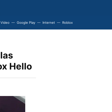
 Video
Google Play
Internet
Roblox
 las
ox Hello