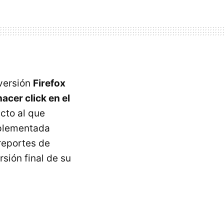
 versión
Firefox
hacer click en el
cto al que
mplementada
 reportes de
sión final de su