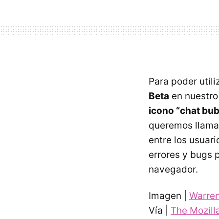
Para poder utili
Beta
en nuestro
icono “chat bub
queremos llamar
entre los usuari
errores y bugs p
navegador.
Imagen |
Warre
Vía |
The Mozill