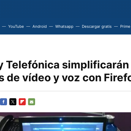
YouTube
Android
Whatsapp
Descargar gratis
Prime
y Telefónica simplificarán
 de vídeo y voz con Firef
FACEBOOK
TWITTER
FLIPBOARD
E-
MAIL