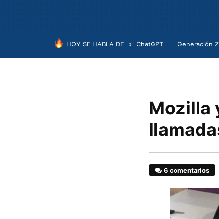
HOY SE HABLA DE
ChatGPT
Generación Z
Mozilla 
llamadas
6 comentarios