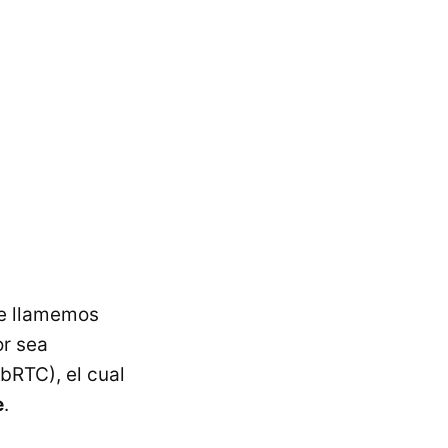
que llamemos
or sea
RTC), el cual
e
.