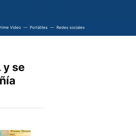
Prime Video
Portátiles
Redes sociales
 y se
ñía