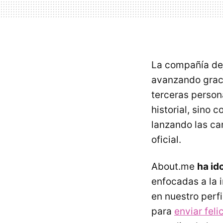
La compañía de
avanzando graci
terceras person
historial, sino 
lanzando las ca
oficial.
About.me
ha id
enfocadas a la i
en nuestro perfi
para
enviar feli