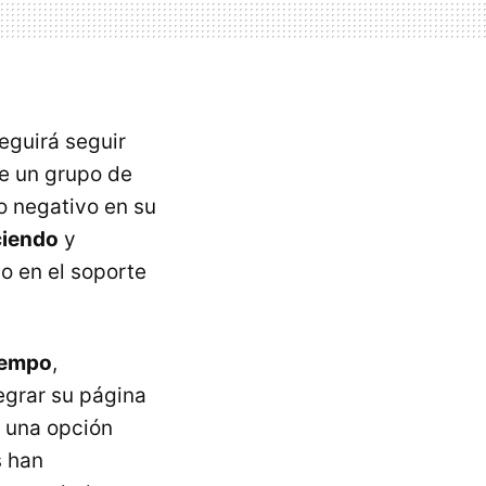
guirá seguir
de un grupo de
o negativo en su
ciendo
y
o en el soporte
tiempo
,
tegrar su página
 una opción
s han