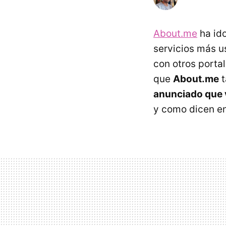
About.me
ha ido
servicios más u
con otros porta
que
About.me
t
anunciado que 
y como dicen en