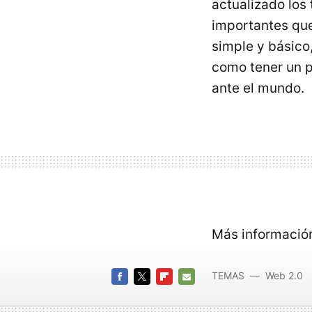
actualizado los
importantes que
simple y básico,
como tener un p
ante el mundo.
Más informació
TEMAS
Web 2.0
FACEBOOK
TWITTER
FLIPBOARD
E-
MAIL