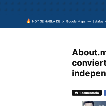
HOY SE HABLA DE
Google Maps
Estafas
About.me
convier
indepen
1 comentario
F