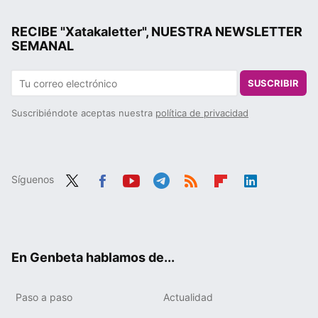
RECIBE "Xatakaletter", NUESTRA NEWSLETTER
SEMANAL
SUSCRIBIR
Suscribiéndote aceptas nuestra
política de privacidad
Síguenos
Twit
Fac
You
Tele
RSS
Flip
Link
ter
ebo
tub
gra
boa
edIn
ok
e
m
rd
En Genbeta hablamos de...
Paso a paso
Actualidad