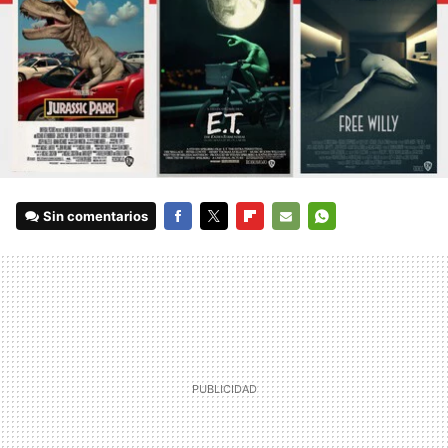
Sin comentarios
FACEBOOK
TWITTER
FLIPBOARD
E-
WHATSAPP
MAIL