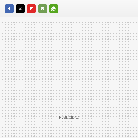
FACEBOOK
TWITTER
FLIPBOARD
E-
WHATSAPP
MAIL