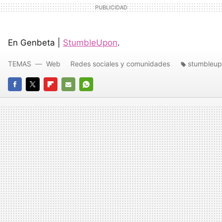
En Genbeta |
StumbleUpon
.
TEMAS
Web
Redes sociales y comunidades
stumbleu
FACEBOOK
TWITTER
FLIPBOARD
E-
WHATSAPP
MAIL