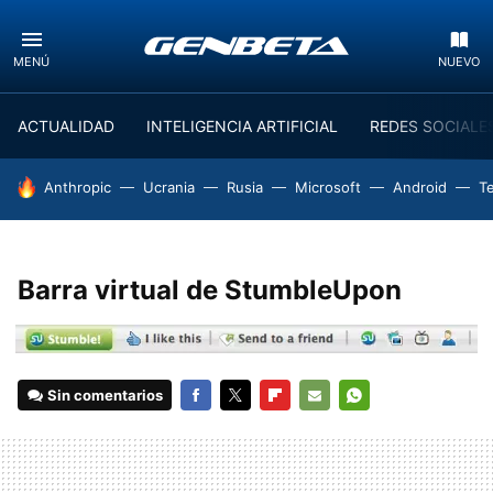
MENÚ
NUEVO
ACTUALIDAD
INTELIGENCIA ARTIFICIAL
REDES SOCIALE
HOY SE HABLA DE
Anthropic
Ucrania
Rusia
Microsoft
Android
T
Barra virtual de StumbleUpon
Sin comentarios
FACEBOOK
TWITTER
FLIPBOARD
E-
WHATSAPP
MAIL