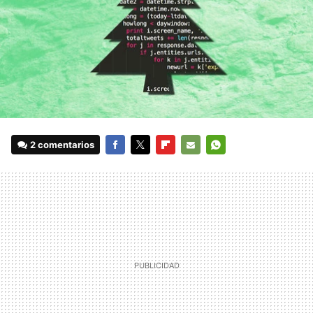
2 comentarios
FACEBOOK
TWITTER
FLIPBOARD
E-
WHATSAPP
MAIL