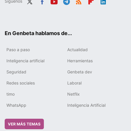
Síguenos
Twit
Fac
You
Tele
RSS
Flip
Link
ter
ebo
tub
gra
boa
edIn
ok
e
m
rd
En Genbeta hablamos de...
Paso a paso
Actualidad
Inteligencia artificial
Herramientas
Seguridad
Genbeta dev
Redes sociales
Laboral
timo
Netflix
WhatsApp
Inteligencia Artificial
VER MÁS TEMAS