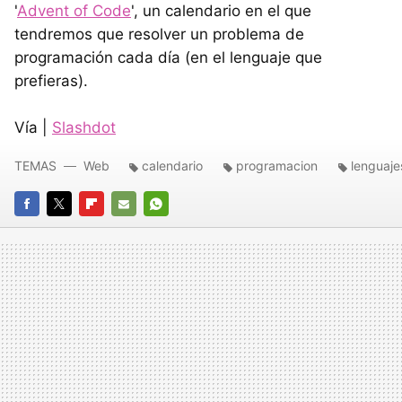
'
Advent of Code
', un calendario en el que
tendremos que resolver un problema de
programación cada día (en el lenguaje que
prefieras).
Vía |
Slashdot
TEMAS
Web
calendario
programacion
lenguaje
FACEBOOK
TWITTER
FLIPBOARD
E-
WHATSAPP
MAIL