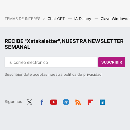
TEMAS DE INTERÉS
Chat GPT
IA Disney
Clave Windows
RECIBE "Xatakaletter", NUESTRA NEWSLETTER
SEMANAL
SUSCRIBIR
Suscribiéndote aceptas nuestra
política de privacidad
Síguenos
Twit
Fac
You
Tele
RSS
Flip
Link
ter
ebo
tub
gra
boa
edIn
ok
e
m
rd