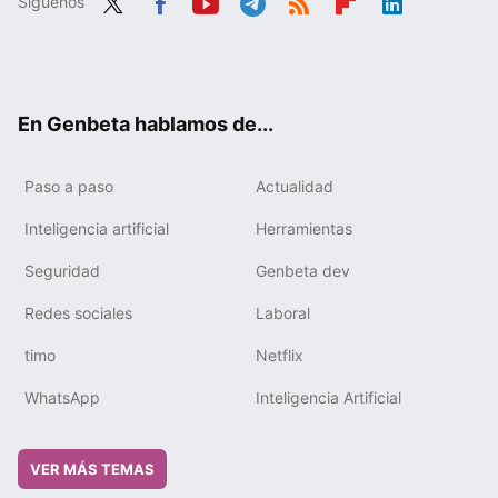
Síguenos
Twit
Fac
You
Tele
RSS
Flip
Link
ter
ebo
tub
gra
boa
edIn
ok
e
m
rd
En Genbeta hablamos de...
Paso a paso
Actualidad
Inteligencia artificial
Herramientas
Seguridad
Genbeta dev
Redes sociales
Laboral
timo
Netflix
WhatsApp
Inteligencia Artificial
VER MÁS TEMAS