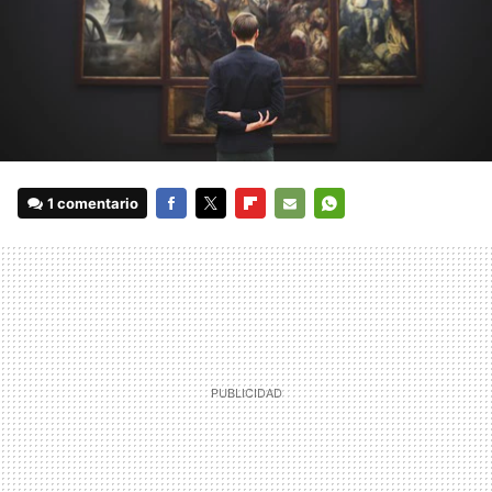
1 comentario
FACEBOOK
TWITTER
FLIPBOARD
E-
WHATSAPP
MAIL