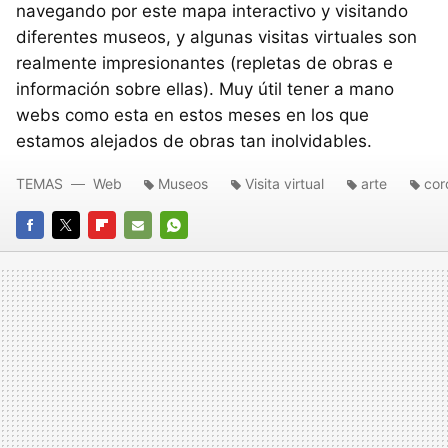
navegando por este mapa interactivo y visitando
diferentes museos, y algunas visitas virtuales son
realmente impresionantes (repletas de obras e
información sobre ellas). Muy útil tener a mano
webs como esta en estos meses en los que
estamos alejados de obras tan inolvidables.
TEMAS
Web
Museos
Visita virtual
arte
cor
FACEBOOK
TWITTER
FLIPBOARD
E-
WHATSAPP
MAIL