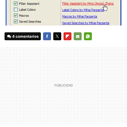
4 comentarios
FACEBOOK
TWITTER
FLIPBOARD
E-
WHATSAPP
MAIL