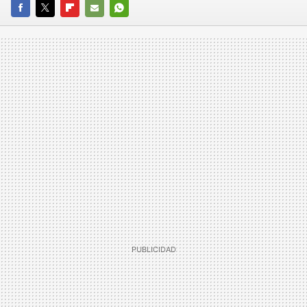
FACEBOOK
TWITTER
FLIPBOARD
E-
WHATSAPP
MAIL