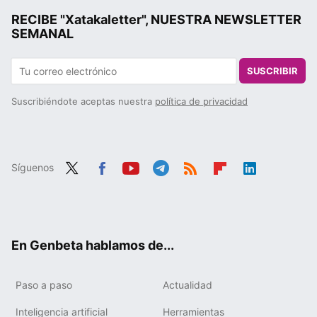
RECIBE "Xatakaletter", NUESTRA NEWSLETTER
SEMANAL
SUSCRIBIR
Suscribiéndote aceptas nuestra
política de privacidad
Síguenos
Twit
Fac
You
Tele
RSS
Flip
Link
ter
ebo
tub
gra
boa
edIn
ok
e
m
rd
En Genbeta hablamos de...
Paso a paso
Actualidad
Inteligencia artificial
Herramientas