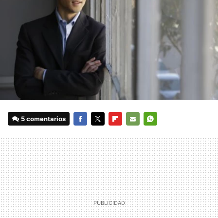
5 comentarios
FACEBOOK
TWITTER
FLIPBOARD
E-
WHATSAPP
MAIL