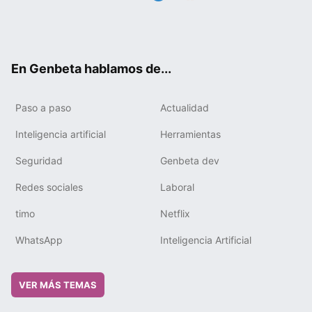
Twit
Fac
You
Tele
RSS
Flip
Link
ter
ebo
tub
gra
boa
edIn
ok
e
m
rd
En Genbeta hablamos de...
Paso a paso
Actualidad
Inteligencia artificial
Herramientas
Seguridad
Genbeta dev
Redes sociales
Laboral
timo
Netflix
WhatsApp
Inteligencia Artificial
VER MÁS TEMAS