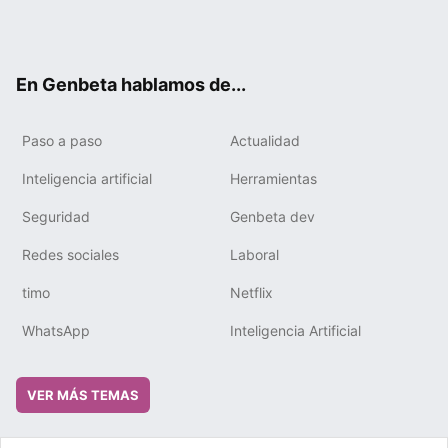
Twit
Fac
You
Tele
RSS
Flip
Link
ter
ebo
tub
gra
boa
edIn
ok
e
m
rd
En Genbeta hablamos de...
Paso a paso
Actualidad
Inteligencia artificial
Herramientas
Seguridad
Genbeta dev
Redes sociales
Laboral
timo
Netflix
WhatsApp
Inteligencia Artificial
VER MÁS TEMAS