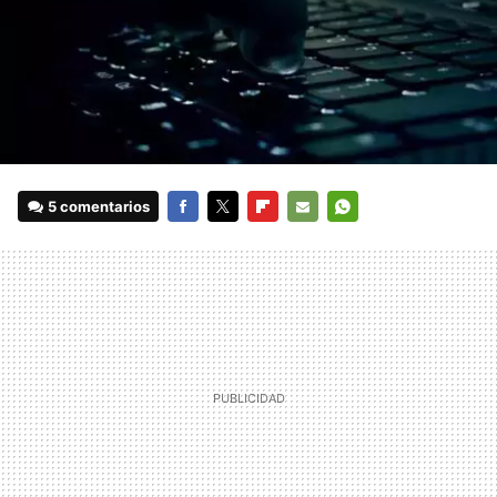
5 comentarios
FACEBOOK
TWITTER
FLIPBOARD
E-
WHATSAPP
MAIL