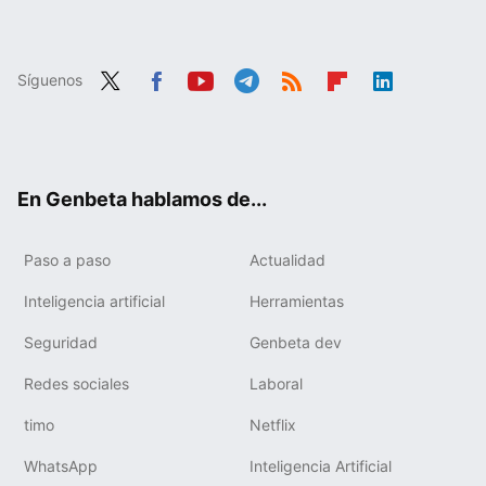
Síguenos
Twit
Fac
You
Tele
RSS
Flip
Link
ter
ebo
tub
gra
boa
edIn
ok
e
m
rd
En Genbeta hablamos de...
Paso a paso
Actualidad
Inteligencia artificial
Herramientas
Seguridad
Genbeta dev
Redes sociales
Laboral
timo
Netflix
WhatsApp
Inteligencia Artificial