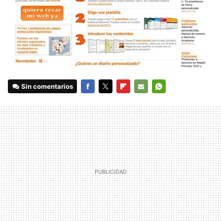
Sin comentarios
FACEBOOK
TWITTER
FLIPBOARD
E-
WHATSAPP
MAIL