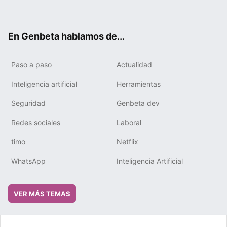
ter
ebo
tub
gra
boa
edIn
ok
e
m
rd
En Genbeta hablamos de...
Paso a paso
Actualidad
Inteligencia artificial
Herramientas
Seguridad
Genbeta dev
Redes sociales
Laboral
timo
Netflix
WhatsApp
Inteligencia Artificial
VER MÁS TEMAS