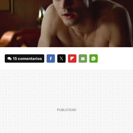
15 comentarios
FACEBOOK
TWITTER
FLIPBOARD
E-
WHATSAPP
MAIL