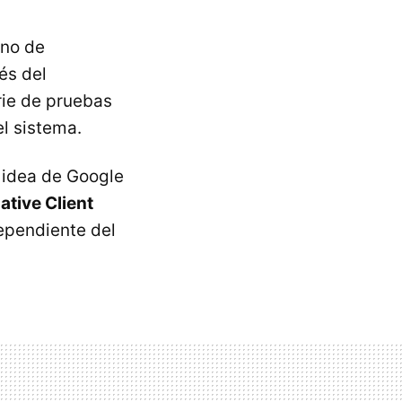
rno de
és del
rie de pruebas
l sistema.
a idea de Google
ative Client
ependiente del