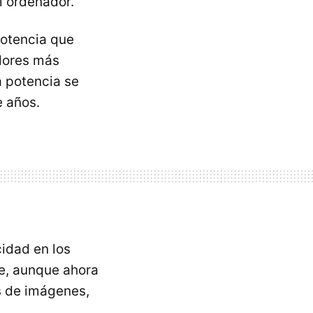
l ordenador.
potencia que
dores más
 potencia se
e años.
idad en los
ue, aunque ahora
s de imágenes,