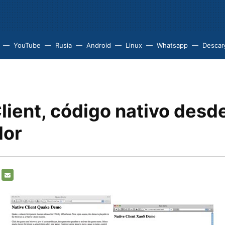
YouTube
Rusia
Android
Linux
Whatsapp
Descarg
lient, código nativo desde
dor
PBOARD
E-
MAIL