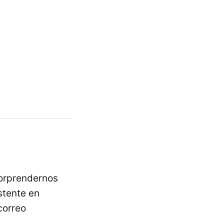
orprendernos
stente en
correo