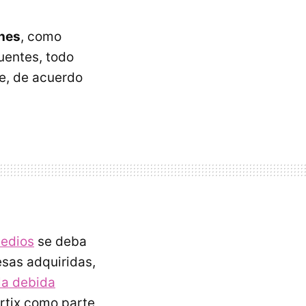
ones
, como
uentes, todo
e, de acuerdo
medios
se deba
sas adquiridas,
la debida
rtix como parte