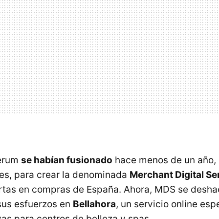
ferum
se habían fusionado
hace menos de un año,
es, para crear la denominada
Merchant Digital Se
rtas en compras de España. Ahora, MDS se deshac
sus esfuerzos en
Bellahora
, un servicio online esp
vas para centros de belleza y spas.