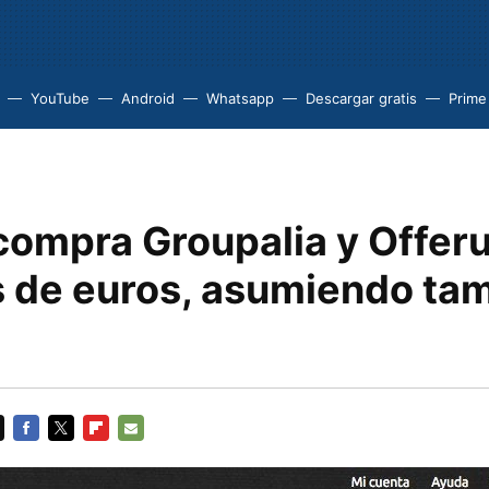
YouTube
Android
Whatsapp
Descargar gratis
Prime
 compra Groupalia y Offer
s de euros, asumiendo ta
FACEBOOK
TWITTER
FLIPBOARD
E-
MAIL