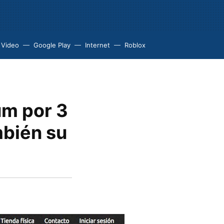
 Video
Google Play
Internet
Roblox
um por 3
mbién su