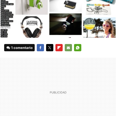
1 comentario
FACEBOOK
TWITTER
FLIPBOARD
E-
WHATSAPP
MAIL