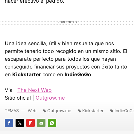
hacer efectivo el pedido.
Una idea sencilla, útil y bien resuelta que nos
permite tenerlo todo recogido en un mismo sitio. El
escaparate perfecto para todos los que hayan
conseguido financiar sus proyectos con éxito tanto
en
Kickstarter
como en
IndieGoGo
.
Vía |
The Next Web
Sitio oficial |
Outgrow.me
TEMAS
Web
Outgrow.me
Kickstarter
IndieGoG
FACEBOOK
TWITTER
FLIPBOARD
E-
WHATSAPP