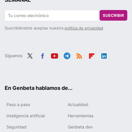
SUSCRIBIR
Suscribiéndote aceptas nuestra
política de privacidad
Síguenos
Twit
Fac
You
Tele
RSS
Flip
Link
ter
ebo
tub
gra
boa
edIn
ok
e
m
rd
En Genbeta hablamos de...
Paso a paso
Actualidad
Inteligencia artificial
Herramientas
Seguridad
Genbeta dev