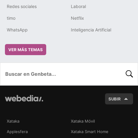
Redes sociales
Laboral
timo
Netflix
WhatsApp
Inteligencia Artificial
VER MÁS TEMAS
BUSC
SUBIR
Xataka
Xataka Móvil
Applesfera
Xataka Smart Home