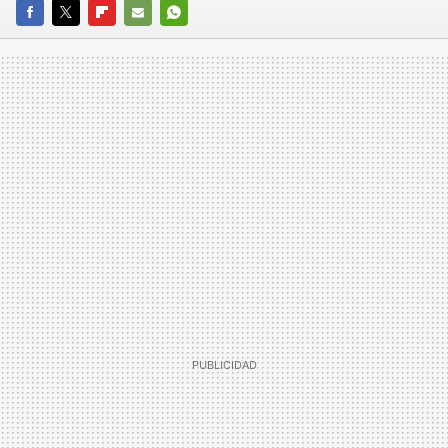
FACEBOOK
TWITTER
FLIPBOARD
E-
WHATSAPP
MAIL