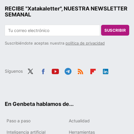
RECIBE "Xatakaletter", NUESTRA NEWSLETTER
SEMANAL
SUSCRIBIR
Suscribiéndote aceptas nuestra
política de privacidad
Síguenos
Twit
Fac
You
Tele
RSS
Flip
Link
ter
ebo
tub
gra
boa
edIn
ok
e
m
rd
En Genbeta hablamos de...
Paso a paso
Actualidad
Inteligencia artificial
Herramientas