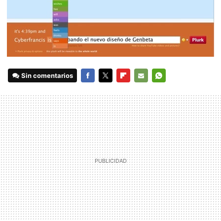
Sin comentarios
FACEBOOK
TWITTER
FLIPBOARD
E-
WHATSAPP
MAIL