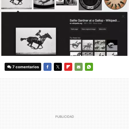
7 comentarios
FACEBOOK
TWITTER
FLIPBOARD
E-
WHATSAPP
MAIL