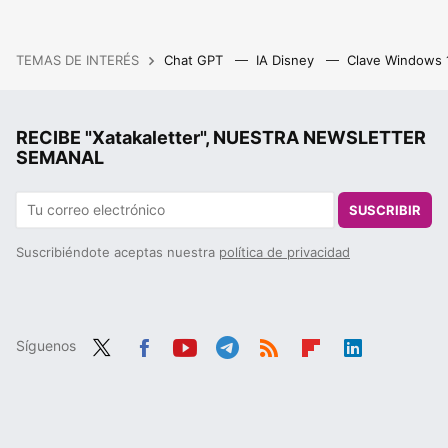
TEMAS DE INTERÉS
Chat GPT
IA Disney
Clave Windows
RECIBE "Xatakaletter", NUESTRA NEWSLETTER
SEMANAL
SUSCRIBIR
Suscribiéndote aceptas nuestra
política de privacidad
Síguenos
Twit
Fac
You
Tele
RSS
Flip
Link
ter
ebo
tub
gra
boa
edIn
ok
e
m
rd