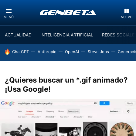
MENÚ
NUEVO
ACTUALIDAD
INTELIGENCIA ARTIFICIAL
REDES SOCIALE
HOY SE HABLA DE
ChatGPT
Anthropic
OpenAI
Steve Jobs
Generaci
¿Quieres buscar un *.gif animado?
¡Usa Google!