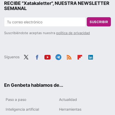
RECIBE "Xatakaletter", NUESTRA NEWSLETTER
SEMANAL
SUSCRIBIR
Suscribiéndote aceptas nuestra
política de privacidad
Síguenos
Twit
Fac
You
Tele
RSS
Flip
Link
ter
ebo
tub
gra
boa
edIn
ok
e
m
rd
En Genbeta hablamos de...
Paso a paso
Actualidad
Inteligencia artificial
Herramientas