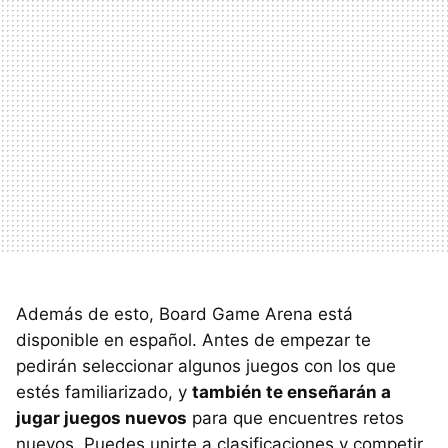
Además de esto, Board Game Arena está
disponible en español. Antes de empezar te
pedirán seleccionar algunos juegos con los que
estés familiarizado, y
también te enseñarán a
jugar juegos nuevos
para que encuentres retos
nuevos. Puedes unirte a clasificaciones y competir