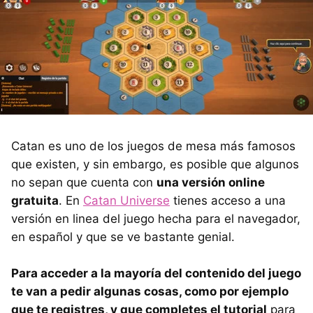
Catan es uno de los juegos de mesa más famosos
que existen, y sin embargo, es posible que algunos
no sepan que cuenta con
una versión online
gratuita
. En
Catan Universe
tienes acceso a una
versión en linea del juego hecha para el navegador,
en español y que se ve bastante genial.
Para acceder a la mayoría del contenido del juego
te van a pedir algunas cosas, como por ejemplo
que te registres, y que completes el tutorial
para