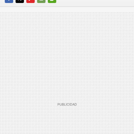
FACEBOOK
TWITTER
FLIPBOARD
E-
WHATSAPP
MAIL