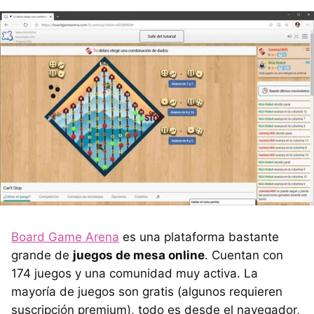
Board Game Arena
es una plataforma bastante
grande de
juegos de mesa online
. Cuentan con
174 juegos y una comunidad muy activa. La
mayoría de juegos son gratis (algunos requieren
suscripción premium), todo es desde el navegador,