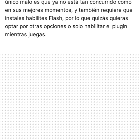
único malo es que ya no está tan concurrido como
en sus mejores momentos, y también requiere que
instales habilites Flash, por lo que quizás quieras
optar por otras opciones o solo habilitar el plugin
mientras juegas.