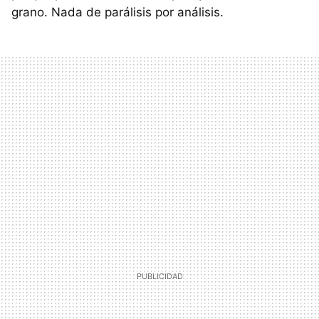
grano. Nada de parálisis por análisis.