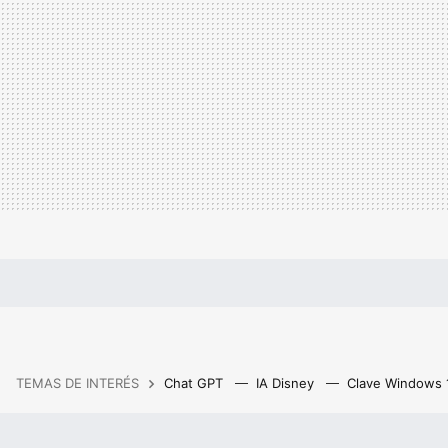
TEMAS DE INTERÉS
Chat GPT
IA Disney
Clave Windows