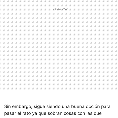
Sin embargo, sigue siendo una buena opción para
pasar el rato ya que sobran cosas con las que