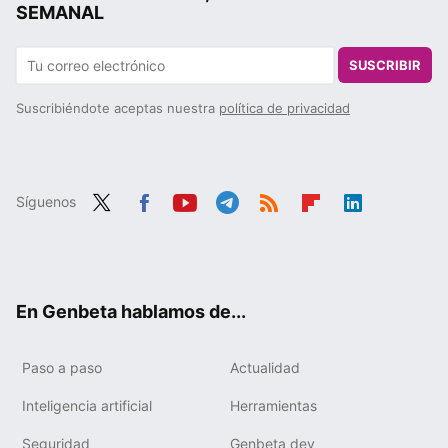
SEMANAL
SUSCRIBIR
Suscribiéndote aceptas nuestra
política de privacidad
Síguenos
Twit
Fac
You
Tele
RSS
Flip
Link
ter
ebo
tub
gra
boa
edIn
ok
e
m
rd
En Genbeta hablamos de...
Paso a paso
Actualidad
Inteligencia artificial
Herramientas
Seguridad
Genbeta dev