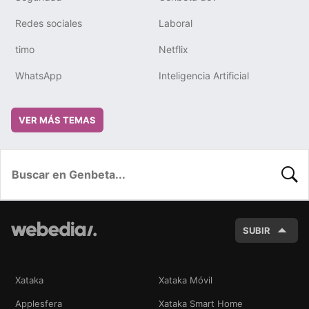
Redes sociales
Laboral
timo
Netflix
WhatsApp
Inteligencia Artificial
VER MÁS TEMAS
BUSC
SUBIR
Xataka
Xataka Móvil
Applesfera
Xataka Smart Home