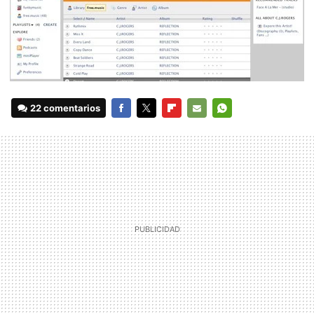
22 comentarios
FACEBOOK
TWITTER
FLIPBOARD
E-
WHATSAPP
MAIL