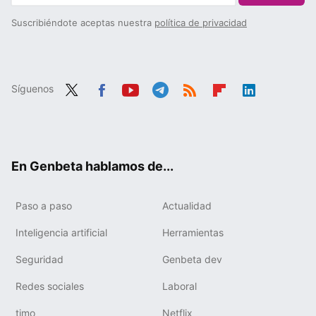
Suscribiéndote aceptas nuestra
política de privacidad
Síguenos
Twit
Fac
You
Tele
RSS
Flip
Link
ter
ebo
tub
gra
boa
edIn
ok
e
m
rd
En Genbeta hablamos de...
Paso a paso
Actualidad
Inteligencia artificial
Herramientas
Seguridad
Genbeta dev
Redes sociales
Laboral
timo
Netflix