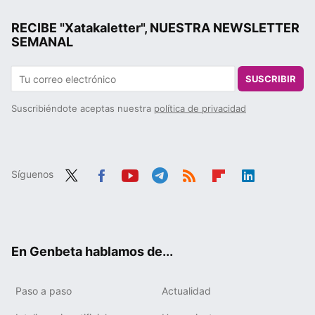
RECIBE "Xatakaletter", NUESTRA NEWSLETTER
SEMANAL
SUSCRIBIR
Suscribiéndote aceptas nuestra
política de privacidad
Síguenos
Twit
Fac
You
Tele
RSS
Flip
Link
ter
ebo
tub
gra
boa
edIn
ok
e
m
rd
En Genbeta hablamos de...
Paso a paso
Actualidad