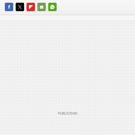
FACEBOOK
TWITTER
FLIPBOARD
E-
WHATSAPP
MAIL