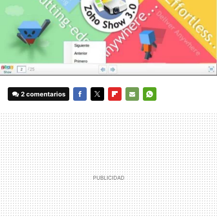
2 comentarios
FACEBOOK
TWITTER
FLIPBOARD
E-
WHATSAPP
MAIL