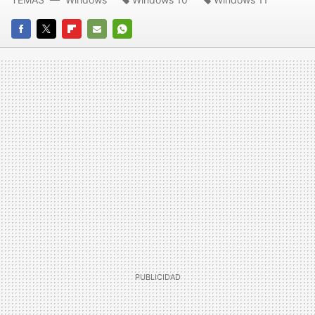
FACEBOOK
TWITTER
FLIPBOARD
E-
WHATSAPP
MAIL