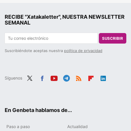
RECIBE "Xatakaletter", NUESTRA NEWSLETTER
SEMANAL
SUSCRIBIR
Suscribiéndote aceptas nuestra
política de privacidad
Síguenos
Twit
Fac
You
Tele
RSS
Flip
Link
ter
ebo
tub
gra
boa
edIn
ok
e
m
rd
En Genbeta hablamos de...
Paso a paso
Actualidad