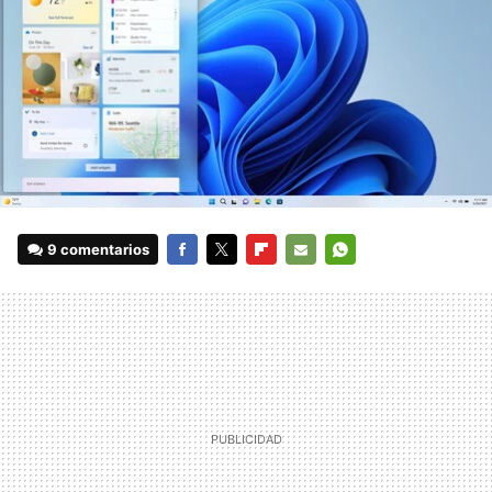
9 comentarios
FACEBOOK
TWITTER
FLIPBOARD
E-
WHATSAPP
MAIL