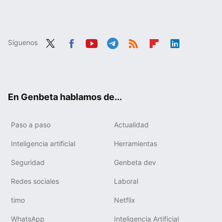
Síguenos
Twit
Fac
You
Tele
RSS
Flip
Link
ter
ebo
tub
gra
boa
edIn
ok
e
m
rd
En Genbeta hablamos de...
Paso a paso
Actualidad
Inteligencia artificial
Herramientas
Seguridad
Genbeta dev
Redes sociales
Laboral
timo
Netflix
WhatsApp
Inteligencia Artificial